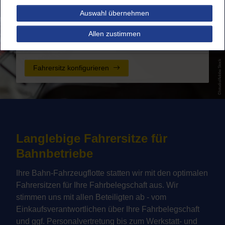
Auswahl übernehmen
Wir statten Ihre Bahnflotte mit
optimalen Fahrersitzlösungen
Allen zustimmen
für Schienenfahrzeuge aus.
lstudio/Adobe Stock
Fahrersitz konfigurieren
Langlebige Fahrersitze für
Bahnbetriebe
Ihre Bahn-Fahrzeugflotte statten wir mit den optimalen
Fahrersitzen für Ihre Fahrbelegschaft aus. Wir
stimmen uns mit allen Beteiligten ab - vom
Einkaufsverantwortlichen über Ihre Fahrbelegschaft
und ggf. Personalvertretung bis zum Werkstatt- und